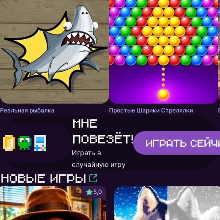
Реальная рыбалка
Простые Шарики Стрелялки
Мне
повезёт!
Играть
сейч
Играть в
случайную игру
Новые игры
5,0