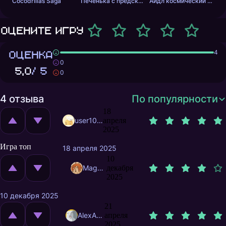
Cocodrillas Saga
Печенька с предсказанием
Айдл космический добытчик
Оцените игру
ОЦЕНКА
4
0
5,0
/ 5
0
4 отзыва
По популярности
18
user10066314
апреля
2025
Игра топ
18 апреля 2025
10
MagnificentMrFox
декабря
2025
10 декабря 2025
21
AlexAmoraless
апреля
2025