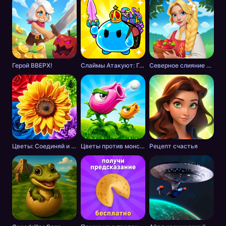
Герой ВВЕРХ!
Слаймы Атакуют: Головоломка!
Северное слияние - тайна леса
Цветы: Соединяй и Продавай Букеты!
Цветы против монстров
Рецепт счастья