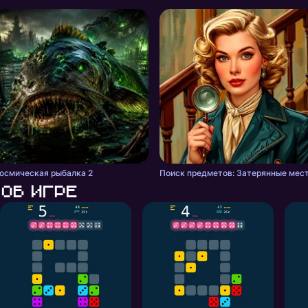
осмическая рыбалка 2
Поиск предметов: Затерянные мес
Об игре