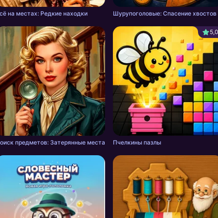
сё на местах: Редкие находки
Шурупоголовые: Спасение хвостов
5,
оиск предметов: Затерянные места
Пчелкины пазлы