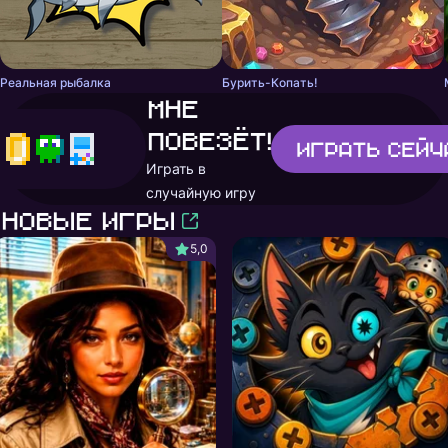
Реальная рыбалка
Бурить-Копать!
Мне
повезёт!
Играть
сейч
Играть в
случайную игру
Новые игры
5,0