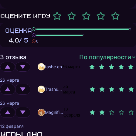
Оцените игру
ОЦЕНКА
2
1
4,0
/ 5
0
3 отзыва
По популярности
tashe.en
26 марта
26 марта
26
Trashuser
марта
26 марта
12
MagnificentMrFox
февраля
12 февраля
Игры дня