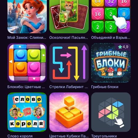
Мой Замок: Слияние и История
Осколочки! Пасьянс Собери картинки
Объединяй и Взрывай + 2048
4,9
Блокибо: Цветные блоки
Стрелки Лабиринт - Цветной путь
Грибные блоки
Слово короля
Цветные Кубики Пазл
Треугольники