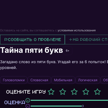
Оставаясь на сайте, вы соглашаетесь с
условиями использования
Сообщить о проблеме
На рабочий ст
Тайна пяти букв
6+
Загадано слово из пяти букв. Угадай его за 6 попыток
уровней.
Головоломки
Словесная
Мобильная
Логическая
Об
Оцените игру
ОЦЕНКА
3