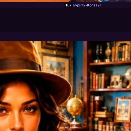
18+
Бурить-Копать!