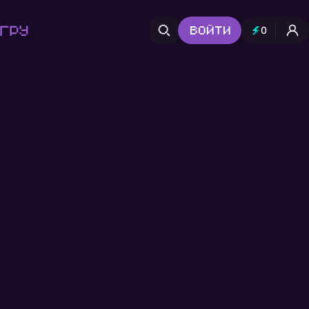
гру
Войти
0