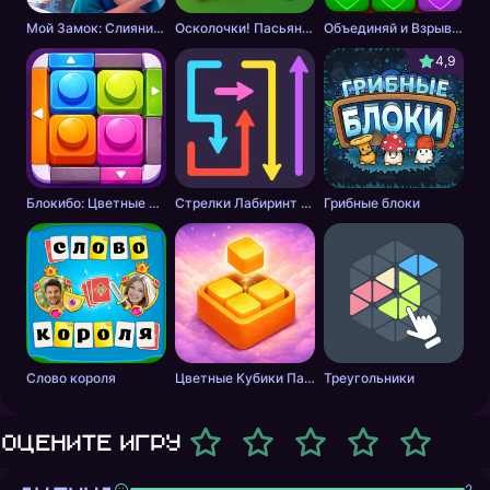
Мой Замок: Слияние и История
Осколочки! Пасьянс Собери картинки
Объединяй и Взрывай + 2048
4,9
Блокибо: Цветные блоки
Стрелки Лабиринт - Цветной путь
Грибные блоки
Слово короля
Цветные Кубики Пазл
Треугольники
Оцените игру
2