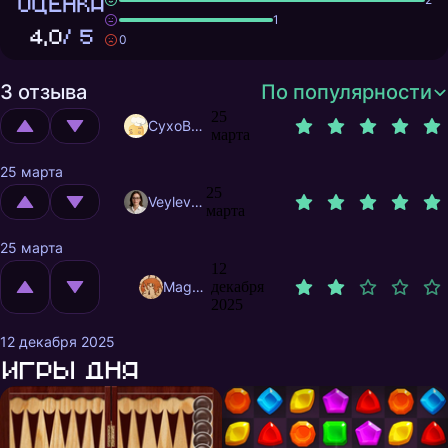
ОЦЕНКА
1
4,0
/ 5
0
3 отзыва
По популярности
25
CyxoB666
марта
25 марта
25
Veylevas
марта
25 марта
12
MagnificentMrFox
декабря
2025
12 декабря 2025
Игры дня