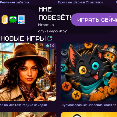
Реальная рыбалка
Простые Шарики Стрелялки
Мне
повезёт!
Играть
сейч
Играть в
случайную игру
Новые игры
5,0
сё на местах: Редкие находки
Шурупоголовые: Спасение хвостов