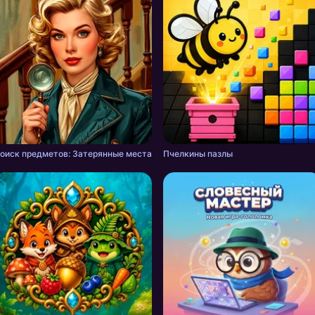
оиск предметов: Затерянные места
Пчелкины пазлы