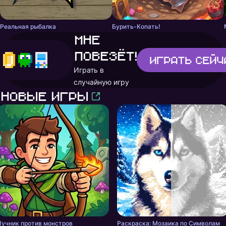
Реальная рыбалка
Бурить-Копать!
Мне
повезёт!
Играть
сейч
Играть в
случайную игру
Новые игры
Лучник против монстров
Раскраска: Мозаика по Символам