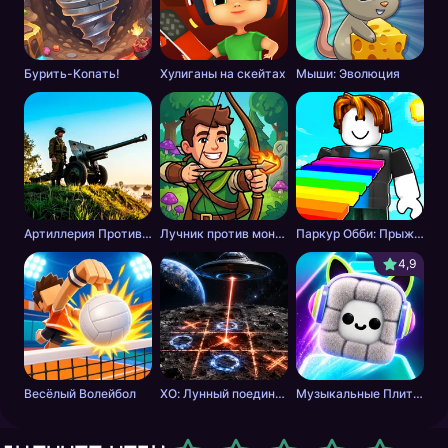
Бурить-Копать!
Хулиганы на скейтах
Мыши: Эволюция
Артиллерия Против Танков
Лучник против монстров
Паркур Обби: Прыжок к Победе
4,9
Весёлый Волейбол
ХО: Лунный поединок
Музыкальные Плитки: Ритм Пушистика