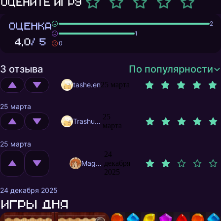
Оцените игру
ОЦЕНКА
2
1
4,0
/ 5
0
3 отзыва
По популярности
tashe.en
25 марта
25 марта
25
Trashuser
марта
25 марта
24
MagnificentMrFox
декабря
2025
24 декабря 2025
Игры дня