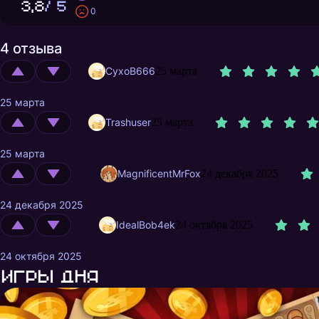
3,8
/ 5
0
4 отзыва
CyxoB666
25 марта
25 марта
Trashuser
25 марта
25 марта
MagnificentMrFox
24 декабря 2025
24 декабря 2025
IdealBob4ek
24 октября 2025
24 октября 2025
Игры дня