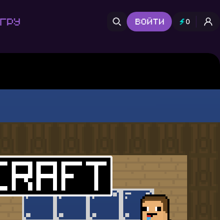
гру
Войти
0