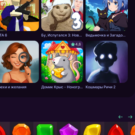
ТА 6
Бу, Испугался 3: Новый Год со Скулбоем
Ведьмочка и Загадочные Приключения
4,6
рехи и желания
Домик Крыс - Нонограм
Кошмары Ричи 2