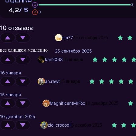
ОЦЕНКА
3
4,2
/ 5
0
10 отзывов
sm77
25 сентября 2025
все слишком медленно
25 сентября 2025
kan2068
16 января
16 января
an.rawt
15 января
15 января
MagnificentMrFox
10 декабря 2025
10 декабря 2025
zloi.crocodil
6 декабря 2025