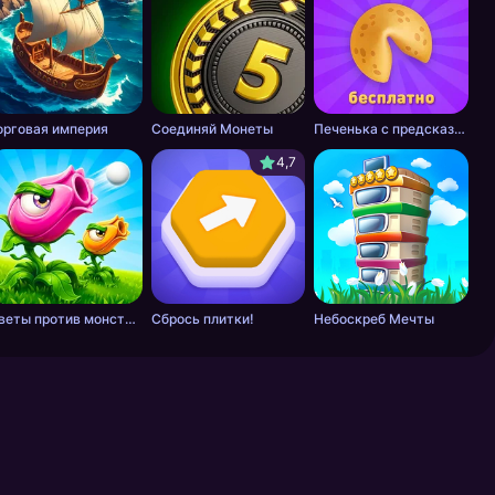
орговая империя
Соединяй Монеты
Печенька с предсказанием
4,7
Цветы против монстров
Сбрось плитки!
Небоскреб Мечты