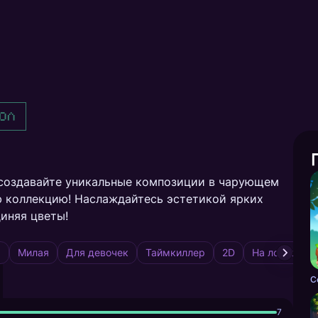
ол
 создавайте уникальные композиции в чарующем
ю коллекцию! Наслаждайтесь эстетикой ярких
диняя цветы!
а
Милая
Для девочек
Таймкиллер
2D
На ловкость
7