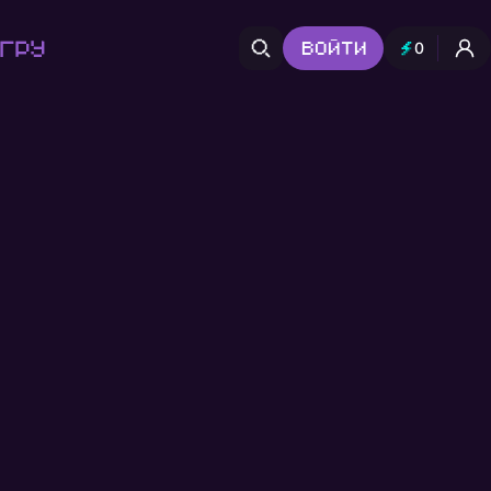
гру
Войти
0