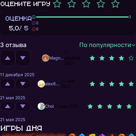
Оцените игру
ОЦЕНКА
3
0
5,0
/ 5
0
3 отзыва
По популярности
11
MagnificentMrFox
декабря
2025
11 декабря 2025
21 мая
alex62472
2025
21 мая 2025
Choi
21 мая 2025
21 мая 2025
Игры дня