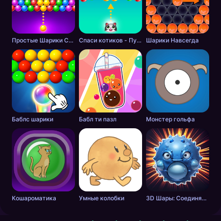
Простые Шарики Стрелялки
Спаси котиков - Пузырьковый Шутер
Шарики Навсегда
Баблс шарики
Бабл ти пазл
Монстер гольфа
Кошароматика
Умные колобки
3D Шары: Соединялка