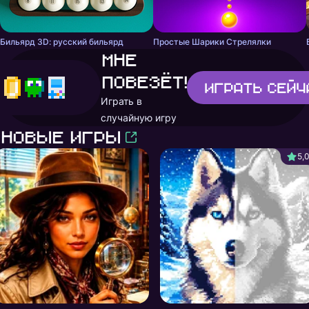
Бильярд 3D: русский бильярд
Простые Шарики Стрелялки
Мне
повезёт!
Играть
сейч
Играть в
случайную игру
Новые игры
5,