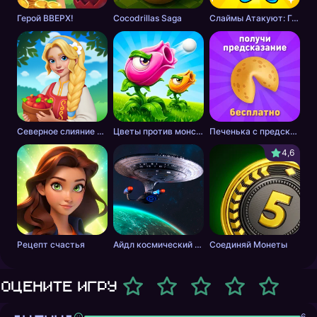
Герой ВВЕРХ!
Cocodrillas Saga
Слаймы Атакуют: Головоломка!
Северное слияние - тайна леса
Цветы против монстров
Печенька с предсказанием
4,6
Рецепт счастья
Айдл космический добытчик
Соединяй Монеты
Оцените игру
6