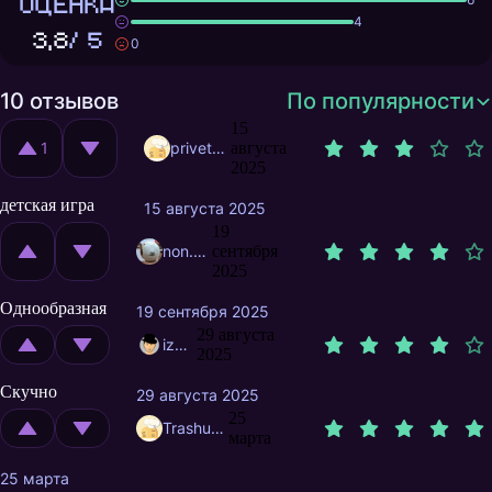
ОЦЕНКА
4
3,8
/ 5
0
10 отзывов
По популярности
15
1
privetyamolodec
августа
2025
детская игра
15 августа 2025
19
non.private
сентября
2025
Однообразная
19 сентября 2025
29 августа
izmax
2025
Скучно
29 августа 2025
25
Trashuser
марта
25 марта