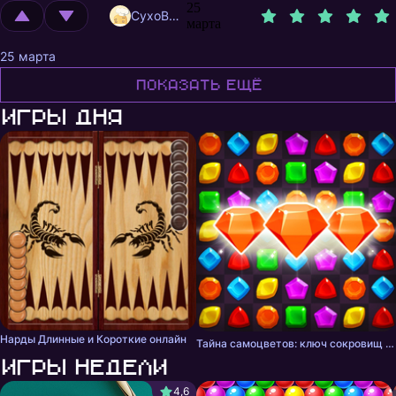
25
CyxoB666
марта
25 марта
Показать ещё
Игры дня
Нарды Длинные и Короткие онлайн
Тайна самоцветов: ключ сокровищ - три в ряд
Игры недели
4,6