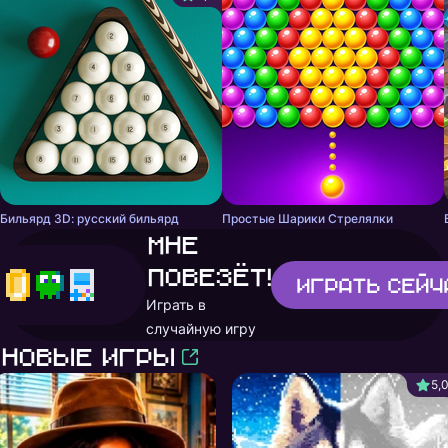
Бильярд 3D: русский бильярд
Простые Шарики Стрелялки
Мне
повезёт!
Играть
сейч
Играть в
случайную игру
Новые игры
5,