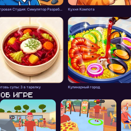
Игровая Студия: Симулятор Разработчика
Кухня Компота
отовь супы: 3 в тарелку
Кулинарный город
Об игре