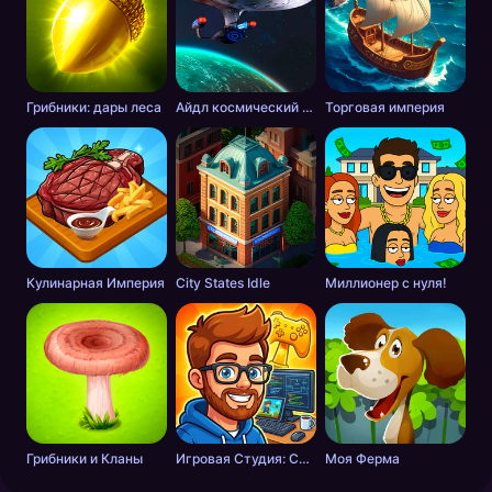
Грибники: дары леса
Айдл космический добытчик
Торговая империя
Кулинарная Империя
City States Idle
Миллионер с нуля!
Грибники и Кланы
Игровая Студия: Симулятор Разработчика
Моя Ферма