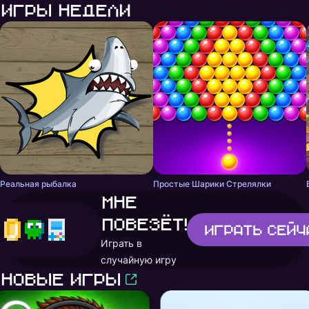
Игры недели
Реальная рыбалка
Простые Шарики Стрелялки
Мне
повезёт!
Играть
сейч
Играть в
случайную игру
Новые игры