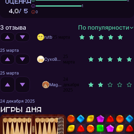
ОЦЕНКА
1
4,0
/ 5
0
3 отзыва
По популярности
rutb
25 марта
25 марта
25
CyxoB666
марта
25 марта
24
MagnificentMrFox
декабря
2025
24 декабря 2025
Игры дня