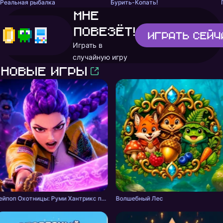
Реальная рыбалка
Бурить-Копать!
Мне
повезёт!
Играть
сейч
Играть в
случайную игру
Новые игры
Кейпоп Охотницы: Руми Хантрикс против Демонов
Волшебный Лес