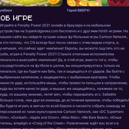
умбики
Герой ВВЕРХ!
Об игре
Играйте в Penalty Power 2021 онлайн в браузере и на мобильном 
устройстве на Superkidgames.com бесплатно и с другими html5-играми. На 
нашем сайте вы найдете лучшие новые футбольные игры Cartoon Network, 
и это потому, что CN всегда был тесно связан с этим видом спорта, и, 
учитывая, что сейчас идет чемпионат Европы, вы можете ощутить это на 
себе, играя в Penalty Power 2021! Станьте отличным исполнителем 
пенальти и выиграйте чемпионат! Да, в этой игре, вместо того, чтобы 
сосредоточиться на футболе в целом, вы концентрируетесь только на 
пенальти, где вы будете как бить, так и защищаться от ударов. Вы бьёте с 
выбранным капитаном, а защищаетесь с выбранным вратарем. Чтобы 
нанести удар, используйте мышь, чтобы провести пальцем в направлении, 
куда вы хотите нанести удар, и мышью же защищайтесь, нажимая на то, 
куда, по вашему мнению, летит мяч, чтобы перехватить его. Забейте 
больше голов, чем другая команда, до истечения времени, чтобы победить! 
Вы будете играть в матчах по всей Европе и сможете собрать команду из 
персонажей из таких мультсериалов Cartoon Network, как «DC Superhero 
Girls», «Gumball», «Apple and Onion», «Mao Mao», «We Bare Bears», «Юные 
титаны, вперёд!» и «Craig of the Creek». Развлечение ждёт вас всего в 
одном клике, так что нажимайте «Play» прямо сейчас, и пусть оно 