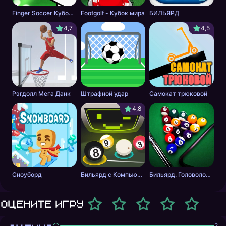
Finger Soccer Кубок мира
Footgolf - Кубок мира
БИЛЬЯРД
4,7
4,5
Рэгдолл Мега Данк
Штрафной удар
Самокат трюковой
4,8
Сноуборд
Бильярд с Компьютером
Бильярд. Головоломка.
Оцените игру
2