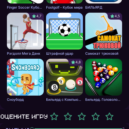
Finger Soccer Кубок мира
Footgolf - Кубок мира
БИЛЬЯРД
4,7
4,5
Рэгдолл Мега Данк
Штрафной удар
Самокат трюковой
4,8
Сноуборд
Бильярд с Компьютером
Бильярд. Головоломка.
Оцените игру
2