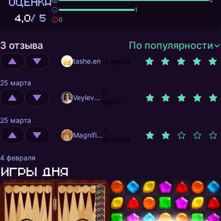
ОЦЕНКА
1
4,0
/ 5
0
3 отзыва
По популярности
tashe.en
25 марта
25 марта
25
Veylevas
марта
25 марта
4
MagnificentMrFox
февраля
4 февраля
Игры дня