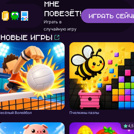
Мне
повезёт!
Играть
сейч
Играть в
случайную игру
Новые игры
Весёлый Волейбол
Пчелкины пазлы
4,5