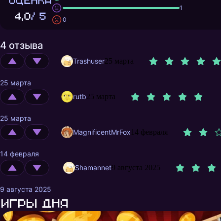
ОЦЕНКА
1
4,0
/ 5
0
4 отзыва
Trashuser
25 марта
25 марта
rutb
25 марта
25 марта
MagnificentMrFox
14 февраля
14 февраля
Shamannet
9 августа 2025
9 августа 2025
Игры дня