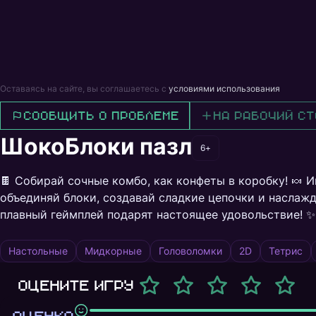
Оставаясь на сайте, вы соглашаетесь с
условиями использования
Сообщить о проблеме
На рабочий ст
ШокоБлоки пазл
6+
🍫 Собирай сочные комбо, как конфеты в коробку! 🍬 
объединяй блоки, создавай сладкие цепочки и наслаж
плавный геймплей подарят настоящее удовольствие! ✨
Настольные
Мидкорные
Головоломки
2D
Тетрис
Оцените игру