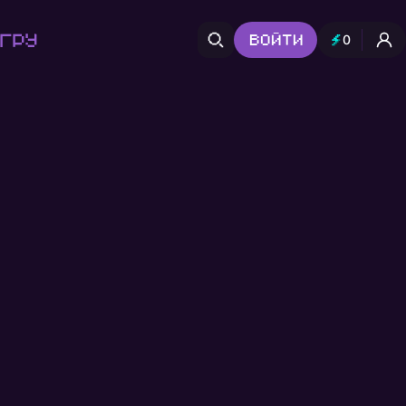
гру
Войти
0