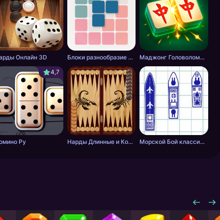
арды Онлайн 3D
Блоки разнообразие фигурок
Маджонг Головоломка: Совпадение Плиток
4,7
омино Ру
Нарды Длинные и Короткие онлайн
Морской Бой классический онлайн