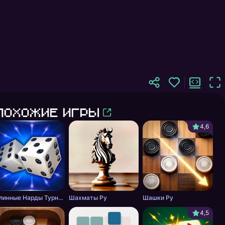
Похожие игры
4,6
очек 6 лет
Блоки
Длинные Нарды Турнир
Шахматы Ру
Шашки Ру
4,5