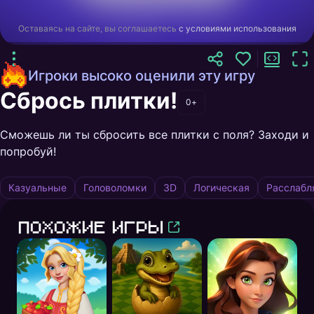
Оставаясь на сайте, вы соглашаетесь
с условиями использования
Игроки высоко оценили эту игру
Сбрось плитки!
0+
Сможешь ли ты сбросить все плитки с поля? Заходи и
попробуй!
Казуальные
Головоломки
3D
Логическая
Расслаб
Похожие игры