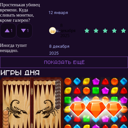
невозможно, если в
Простенькая убивец
голове есть хотябы
времени. Куда
хлебный мякиш.
12 января
сливать монетки,
Скучно 3/5
кроме галереи?
8
1
1
user8385472
декабря
2025
Иногда тупит
8 декабря
нещадно.
2025
Показать ещё
Игры дня