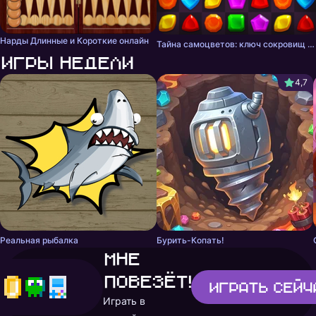
Нарды Длинные и Короткие онлайн
Тайна самоцветов: ключ сокровищ - три в ряд
Игры недели
4,7
Реальная рыбалка
Бурить-Копать!
Мне
повезёт!
Играть
сейч
Играть в