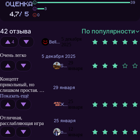
ОЦЕНКА
39
3
4,7
/ 5
0
42 отзыва
По популярности
5 декабря
4
Bellektris
2025
Очень легко
5 декабря 2025
29
Strelok13
января
Концепт
прикольный, но
29 января
слишком простая. До
750 уровня за два
Показать ещё
дня неспешно, мозг
25
KamradEvgen
не напрягает
января
совершенно.
Отличная,
Фактически время
25 января
расслабляющая игра
прохождения уровня
12
20-30 секунд,
ochpochmac
января
проиграть уровень