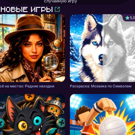
случайную игру
Новые игры
5,
сё на местах: Редкие находки
Раскраска: Мозаика по Символам