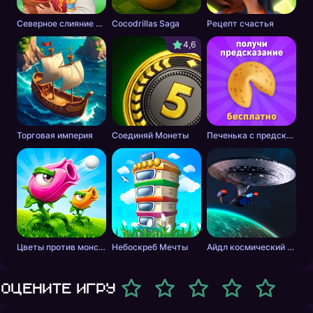
Северное слияние - тайна леса
Cocodrillas Saga
Рецепт счастья
4,6
Торговая империя
Соединяй Монеты
Печенька с предсказанием
Цветы против монстров
Небоскреб Мечты
Айдл космический добытчик
Оцените игру