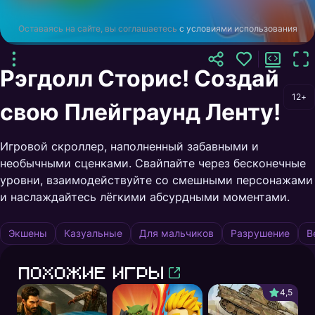
Оставаясь на сайте, вы соглашаетесь
с условиями использования
Рэгдолл Сторис! Создай
12+
свою Плейграунд Ленту!
Игровой скроллер, наполненный забавными и
необычными сценками. Свайпайте через бесконечные
уровни, взаимодействуйте со смешными персонажами
и наслаждайтесь лёгкими абсурдными моментами.
Экшены
Казуальные
Для мальчиков
Разрушение
В
Похожие игры
4,5