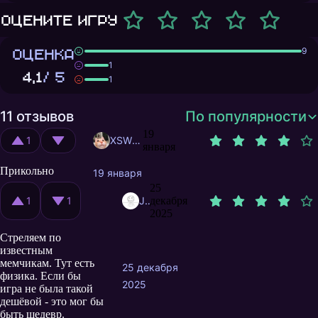
Оцените игру
ОЦЕНКА
9
1
4,1
/ 5
1
11 отзывов
По популярности
19
1
XSWKA
января
Прикольно
19 января
25
1
1
JohnDoe665
декабря
2025
Стреляем по
известным
мемчикам. Тут есть
25 декабря
физика. Если бы
2025
игра не была такой
дешёвой - это мог бы
быть шедевр.