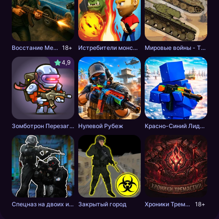
Восстание Мертвецов
18+
Истребители монстров
Мировые войны - Tанки
4,9
Зомботрон Перезагрузка
Нулевой Рубеж
Красно-Синий Лидер 2
Спецназ на двоих игроков
Закрытый город
Хроники Тремастии
18+