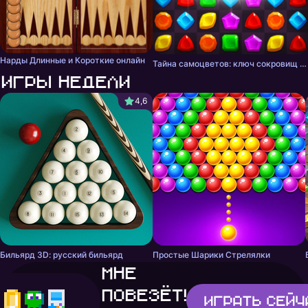
Нарды Длинные и Короткие онлайн
Тайна самоцветов: ключ сокровищ - три в ряд
Игры недели
4,6
Бильярд 3D: русский бильярд
Простые Шарики Стрелялки
Мне
повезёт!
Играть
сейч