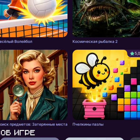
есёлый Волейбол
Космическая рыбалка 2
5,
оиск предметов: Затерянные места
Пчелкины пазлы
Об игре