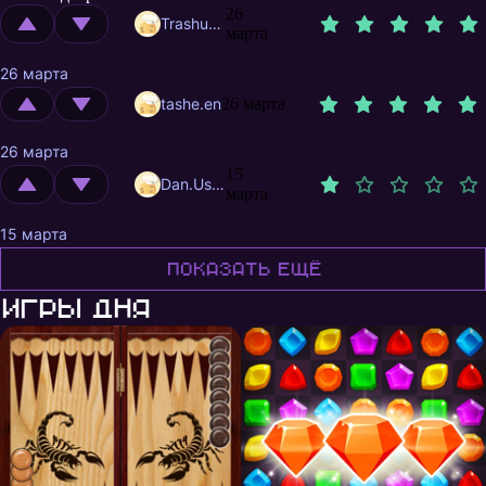
26
Trashuser
марта
26 марта
tashe.en
26 марта
26 марта
15
Dan.Usov
марта
15 марта
Показать ещё
Игры дня