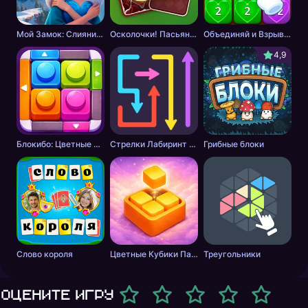
Мой Замок: Слияние и История
Осколочки! Пасьянс Собери картинки
Объединяй и Взрывай + 2048
4,9
Блокибо: Цветные блоки
Стрелки Лабиринт - Цветной путь
Грибные блоки
Слово короля
Цветные Кубики Пазл
Треугольники
Оцените игру