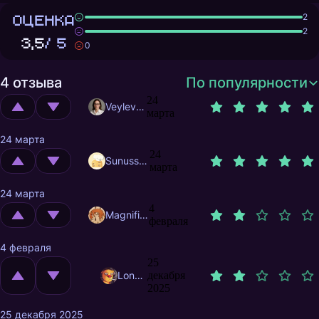
ОЦЕНКА
2
2
3,5
/ 5
0
4 отзыва
По популярности
24
Veylevas
марта
24 марта
24
Sunusstex
марта
24 марта
4
MagnificentMrFox
февраля
4 февраля
25
LongestMax
декабря
2025
25 декабря 2025