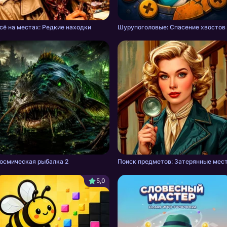
сё на местах: Редкие находки
Шурупоголовые: Спасение хвостов
осмическая рыбалка 2
Поиск предметов: Затерянные мес
5,0