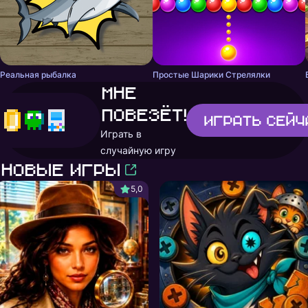
Реальная рыбалка
Простые Шарики Стрелялки
Мне
повезёт!
Играть
сейч
Играть в
случайную игру
Новые игры
5,0