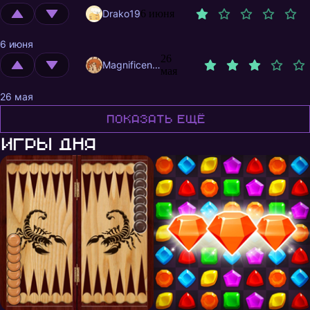
Drako19
6 июня
6 июня
26
MagnificentMrFox
мая
26 мая
Показать ещё
Игры дня