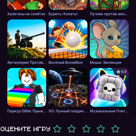
Хулиганы на скейтах
Бурить-Копать!
Лучник против монстров
Артиллерия Против Танков
Весёлый Волейбол
Мыши: Эволюция
4,9
Паркур Обби: Прыжок к Победе
ХО: Лунный поединок
Музыкальные Плитки: Ритм Пушистика
Оцените игру