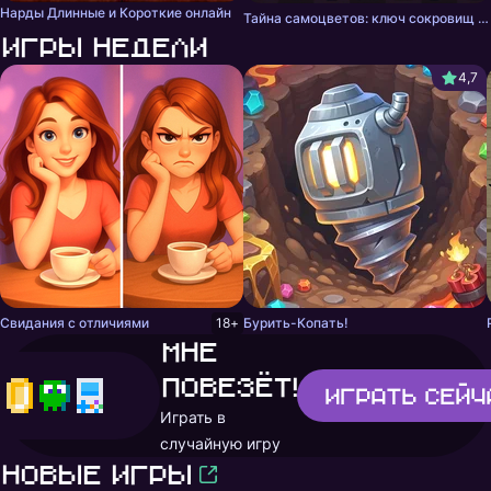
Нарды Длинные и Короткие онлайн
Тайна самоцветов: ключ сокровищ - три в ряд
Игры недели
4,7
Свидания с отличиями
18+
Бурить-Копать!
Мне
повезёт!
Играть
сейч
Играть в
случайную игру
Новые игры