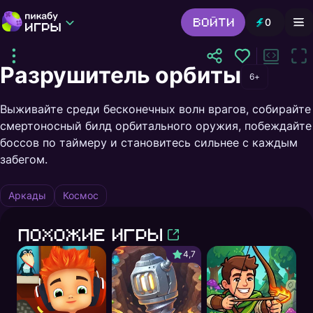
Войти
0
Игры от Пикабу
Выбор редакции
Разрушитель орбиты
Шутер
Головоломки
Гонки
6+
Все жанры
Игра поддерживает только ПК или ноутбук.
Выживайте среди бесконечных волн врагов, собирайте
Откройте игру на другом устройстве
смертоносный билд орбитального оружия, побеждайте
боссов по таймеру и становитесь сильнее с каждым
забегом.
Аркады
Космос
Похожие игры
4,7