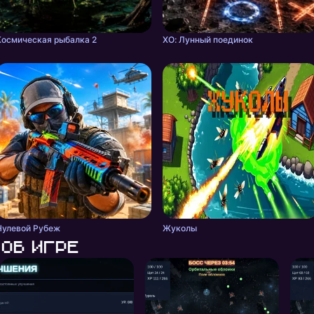
Космическая рыбалка 2
ХО: Лунный поединок
Нулевой Рубеж
Жуколы
Об игре