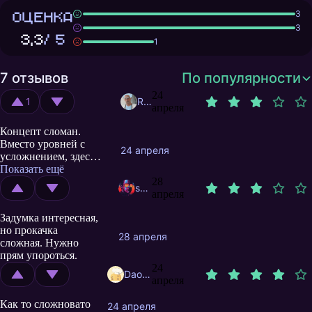
ОЦЕНКА
3
3
3,3
/ 5
1
7 отзывов
По популярности
24
1
Rhod
апреля
Концепт сломан.
Вместо уровней с
24 апреля
усложнением, здесь
просто идёт волна за
Показать ещё
волной. Через
28
smitt522
несколько попыток,
апреля
забег становится уже
Задумка интересная,
20 минут, и процесс
но прокачка
просто надоедает.
28 апреля
сложная. Нужно
прям упороться.
24
Daobab0606
апреля
Как то сложновато
24 апреля