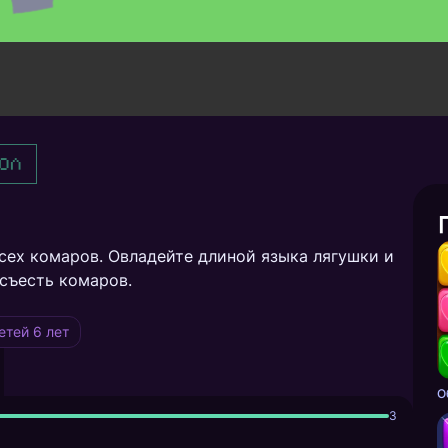
ол
сех комаров. Овладейте длиной языка лягушки и
 съесть комаров.
етей 6 лет
3