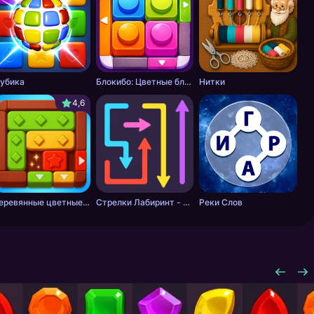
убика
Блокибо: Цветные блоки
Нитки
4,6
Деревянные цветные блоки
Стрелки Лабиринт - Цветной путь
Реки Слов