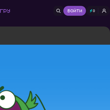
гру
Войти
0