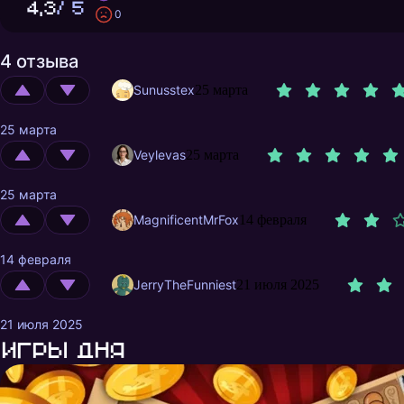
4,3
/ 5
0
4 отзыва
Sunusstex
25 марта
25 марта
Veylevas
25 марта
25 марта
MagnificentMrFox
14 февраля
14 февраля
JerryTheFunniest
21 июля 2025
21 июля 2025
Игры дня