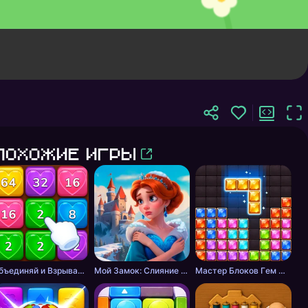
Похожие игры
Объединяй и Взрывай + 2048
Мой Замок: Слияние и История
Мастер Блоков Гeм Пазл