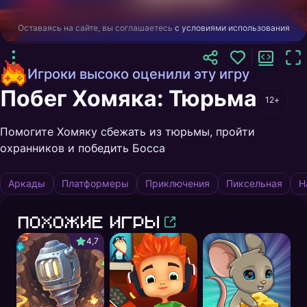
Оставаясь на сайте, вы соглашаетесь
с условиями использования
Игроки высоко оценили эту игру
Побег Хомяка: Тюрьма
12+
Помогите Хомяку сбежать из тюрьмы, пройти
охранников и победить Босса
Аркады
Платформеры
Приключения
Пиксельная
Н
Похожие игры
4,7