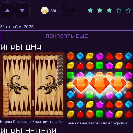
31
user11261179
октября
2025
31 октября 2025
Показать ещё
Игры дня
Нарды Длинные и Короткие онлайн
Тайна самоцветов: ключ сокровищ - три в ряд
Игры недели