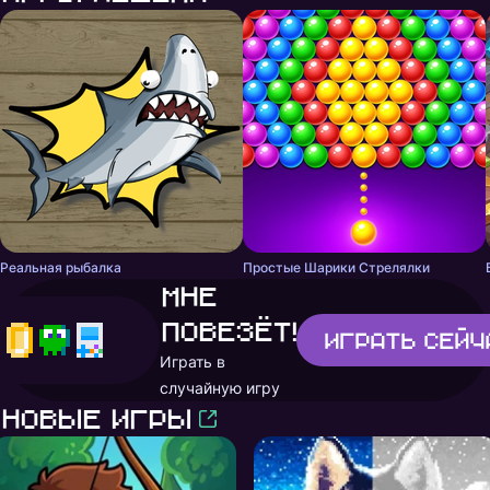
Реальная рыбалка
Простые Шарики Стрелялки
Мне
повезёт!
Играть
сейч
Играть в
случайную игру
Новые игры