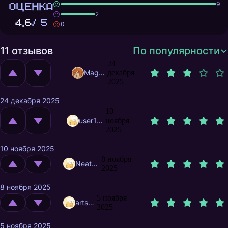
ОЦЕНКА
9
2
4,6
/ 5
0
11 отзывов
По популярности
24
MagnificentMrFox
декабря
2025
24 декабря 2025
10
user11290790
ноября
2025
10 ноября 2025
8 ноября
NeatSaater
2025
8 ноября 2025
5 ноября
artsolod
2025
5 ноября 2025