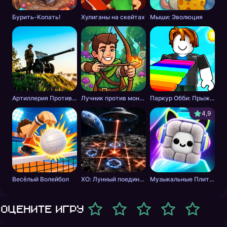
Бурить-Копать!
Хулиганы на скейтах
Мыши: Эволюция
Артиллерия Против Танков
Лучник против монстров
Паркур Обби: Прыжок к Победе
4,9
Весёлый Волейбол
ХО: Лунный поединок
Музыкальные Плитки: Ритм Пушистика
Оцените игру