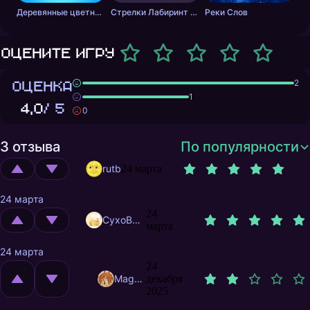
Деревянные цветные блоки
Стрелки Лабиринт - Цветной путь
Реки Слов
Оцените игру
ОЦЕНКА
2
1
4,0
/ 5
0
3 отзыва
По популярности
rutb
24 марта
24 марта
24
CyxoB666
марта
24 марта
24
MagnificentMrFox
декабря
2025