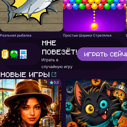
Реальная рыбалка
Простые Шарики Стрелялки
Мне
повезёт!
Играть
сейч
Играть в
случайную игру
Новые игры
5,0