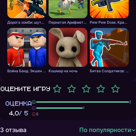
Дорога зомби: шутер с разрушениями
Пернатая Арифметика
Pew Pew Dose. Крафт оружия
Война Банд: Экшен шутер
Кошмар на ночь
Битва Солдатиков: Красные против Синих
Оцените игру
ОЦЕНКА
2
1
4,0
/ 5
0
3 отзыва
По популярности