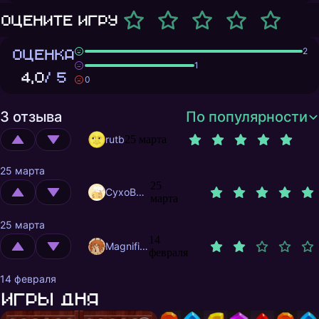
Оцените игру
ОЦЕНКА
2
1
4,0
/ 5
0
3 отзыва
По популярности
rutb
25 марта
25 марта
25
CyxoB666
марта
25 марта
14
MagnificentMrFox
февраля
14 февраля
Игры дня