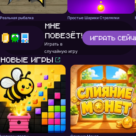
Реальная рыбалка
Простые Шарики Стрелялки
Мне
повезёт!
Играть
сейч
Играть в
случайную игру
Новые игры