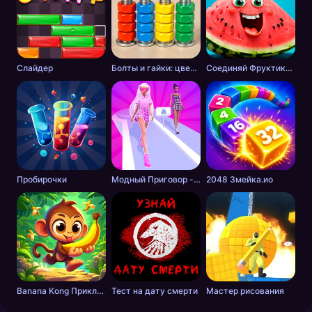
Слайдер
Болты и гайки: цветная сортировка
Соединяй Фруктики: Арбуз в 2048!
Пробирочки
Модный Приговор - Одевалки для Девочек
2048 Змейка.ио
Banana Kong Приключение
Тест на дату смерти
Мастер рисования