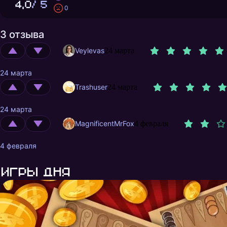
4,0
/ 5
0
3 отзыва
Veylevas
24 марта
24 марта
Trashuser
24 марта
24 марта
MagnificentMrFox
4 февраля
4 февраля
Игры дня