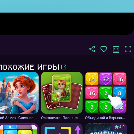
Похожие игры
Мой Замок: Слияние и История
Осколочки! Пасьянс Собери картинки
Объединяй и Взрывай + 2048
4,9