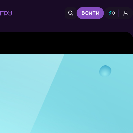
гру
Войти
0