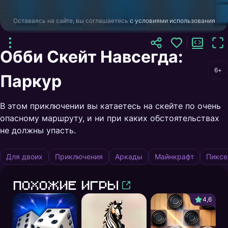
Оставаясь на сайте, вы соглашаетесь
с условиями использования
Обби Скейт Навсегда:
6+
Паркур
В этом приключении вы катаетесь на скейте по очень
опасному маршруту, и ни при каких обстоятельствах
не должны упасть.
Для двоих
Приключения
Аркады
Майнкрафт
Пиксе
Похожие игры
4,6