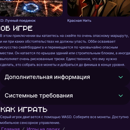
ХО: Лунный поединок
Красная Нить
Об игре
В этом приключении вы катаетесь на скейте по очень опасному маршруту, 
и ни при каких обстоятельствах не должны упасть. Обби осваивает 
искусство скейтбординга и перемещается по чрезвычайно опасным 
местам. Он катается по крышам зданий или строительным блокам, а иногда 
выполняет очень рискованные трюки. Единственное, что ему нужно 
сделать, это собрать все монеты и добраться до финиша в конце уровня.
Дополнительная информация
Системные требования
Как играть
Серый игрок двигается с помощью WASD. Соберите все монеты. Доступно 
мобильное сенсорное управление.
Главная
Игры на двоих