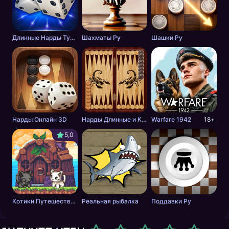
Длинные Нарды Турнир
Шахматы Ру
Шашки Ру
Нарды Онлайн 3D
Нарды Длинные и Короткие онлайн
Warfare 1942
18+
5,0
Котики Путешественники 2
Реальная рыбалка
Поддавки Ру