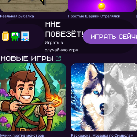
Реальная рыбалка
Простые Шарики Стрелялки
Мне
повезёт!
Играть
сейч
Играть в
случайную игру
Новые игры
Лучник против монстров
Раскраска: Мозаика по Символам