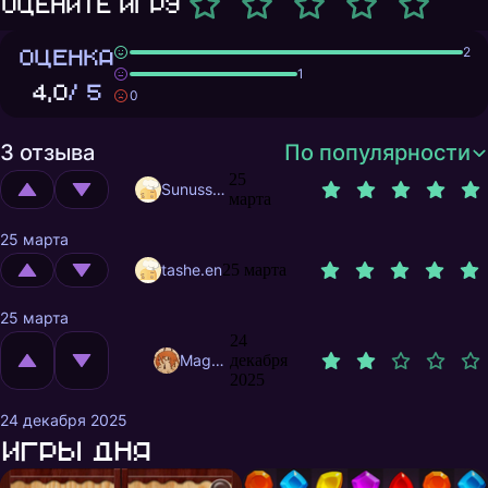
Оцените игру
ОЦЕНКА
2
1
4,0
/ 5
0
3 отзыва
По популярности
25
Sunusstex
марта
25 марта
tashe.en
25 марта
25 марта
24
MagnificentMrFox
декабря
2025
24 декабря 2025
Игры дня