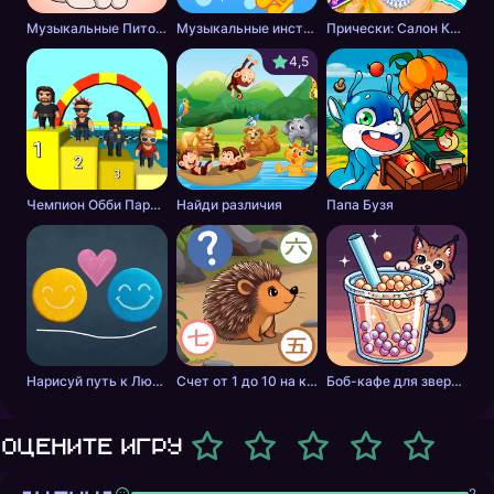
Музыкальные Питомцы! Милые Поющие Котики
Музыкальные инструменты для детей
Прически: Салон Красоты
4,5
Чемпион Обби Паркура
Найди различия
Папа Бузя
Нарисуй путь к Любви
Счет от 1 до 10 на китайском
Боб-кафе для зверей. Мастер бабл-чая.
Оцените игру
2