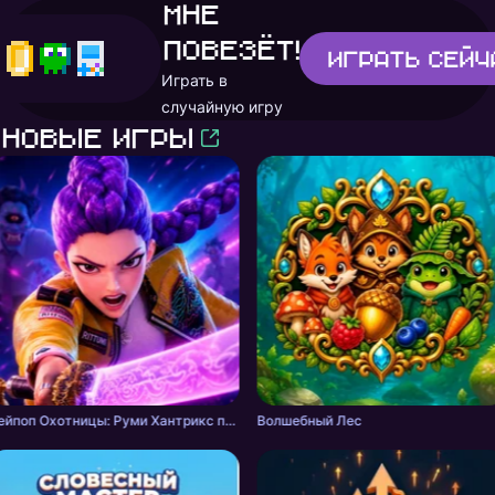
Мне
повезёт!
Играть
сейч
Играть в
случайную игру
Новые игры
Кейпоп Охотницы: Руми Хантрикс против Демонов
Волшебный Лес