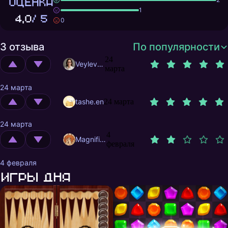
ОЦЕНКА
1
4,0
/ 5
0
3 отзыва
По популярности
24
Veylevas
марта
24 марта
tashe.en
24 марта
24 марта
4
MagnificentMrFox
февраля
4 февраля
Игры дня