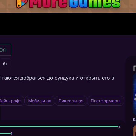
ол
6+
ытаются добраться до сундука и открыть его в
Майнкрафт
Мобильная
Пиксельная
Платформеры
2
1