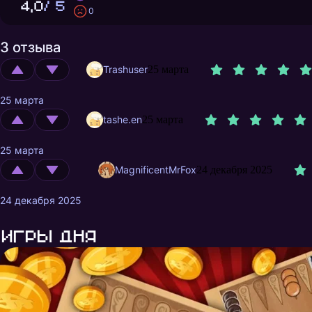
4,0
/ 5
0
3 отзыва
Trashuser
25 марта
25 марта
tashe.en
25 марта
25 марта
MagnificentMrFox
24 декабря 2025
24 декабря 2025
Игры дня