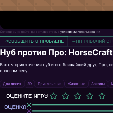
Оставаясь на сайте, вы соглашаетесь с
условиями использования
Сообщить о проблеме
На рабочий ст
Нуб против Про: HorseCraft
В этом приключении нуб и его ближайший друг, Про, п
опасном лесу.
Для двоих
2D
Приключения
Животные
Аркады
Оцените игру
ОЦЕНКА