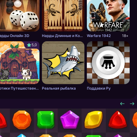
арды Онлайн 3D
Нарды Длинные и Короткие онлайн
Warfare 1942
18+
5,0
Котики Путешественники 2
Реальная рыбалка
Поддавки Ру