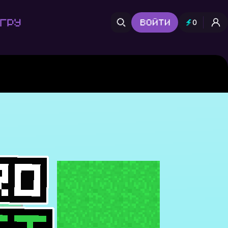
гру
Войти
0