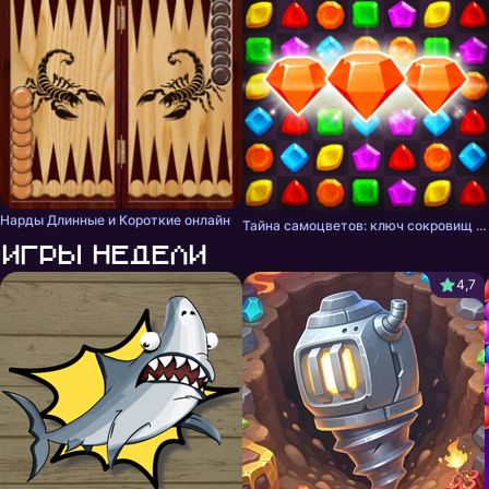
Нарды Длинные и Короткие онлайн
Тайна самоцветов: ключ сокровищ - три в ряд
Игры недели
4,7