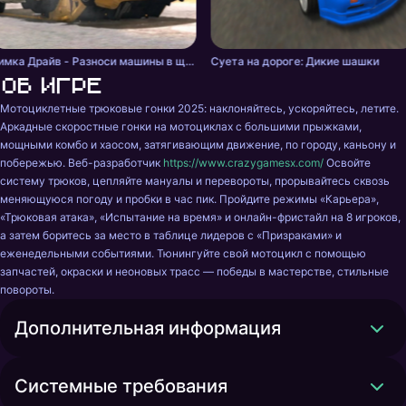
Бимка Драйв - Разноси машины в щепки!
Суета на дороге: Дикие шашки
Об игре
Мотоциклетные трюковые гонки 2025: наклоняйтесь, ускоряйтесь, летите. 
Аркадные скоростные гонки на мотоциклах с большими прыжками, 
мощными комбо и хаосом, затягивающим движение, по городу, каньону и 
побережью. Веб-разработчик 
https://www.crazygamesx.com/
 Освойте 
систему трюков, цепляйте мануалы и перевороты, прорывайтесь сквозь 
меняющуюся погоду и пробки в час пик. Пройдите режимы «Карьера», 
«Трюковая атака», «Испытание на время» и онлайн-фристайл на 8 игроков, 
а затем боритесь за место в таблице лидеров с «Призраками» и 
еженедельными событиями. Тюнингуйте свой мотоцикл с помощью 
запчастей, окраски и неоновых трасс — победы в мастерстве, стильные 
повороты.
Дополнительная информация
Системные требования