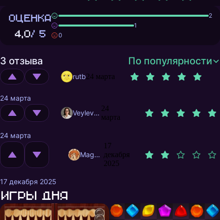
ОЦЕНКА
2
1
4,0
/ 5
0
3 отзыва
По популярности
rutb
24 марта
24 марта
24
Veylevas
марта
24 марта
17
MagnificentMrFox
декабря
2025
17 декабря 2025
Игры дня