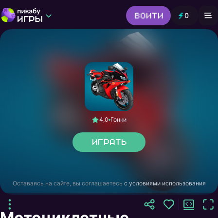
Войти
0
Игры от Пикабу
Выбор редакции
Шутер
Головоломки
Гонки
Все жанры
4,0
Гонки
Играть
Оставаясь на сайте, вы соглашаетесь
с условиями использования
Мотоциклетные