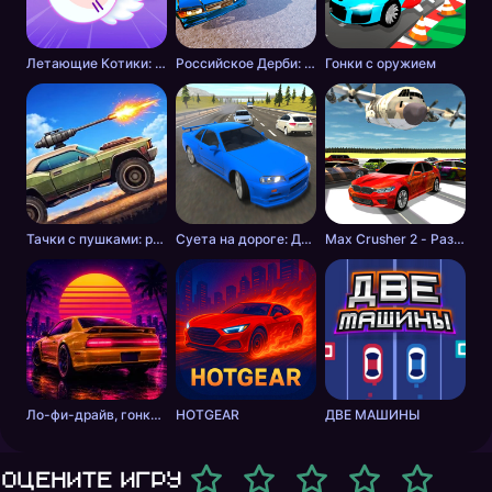
Летающие Котики: Музыкальные Гонки!
Российское Дерби: Столкновение
Гонки с оружием
Тачки с пушками: разборки в пустошах
Суета на дороге: Дикие шашки
Max Crusher 2 - Разрушения, Дрифт и Гонки!
Ло-фи-драйв, гонки на закате
HOTGEAR
ДВЕ МАШИНЫ
Оцените игру