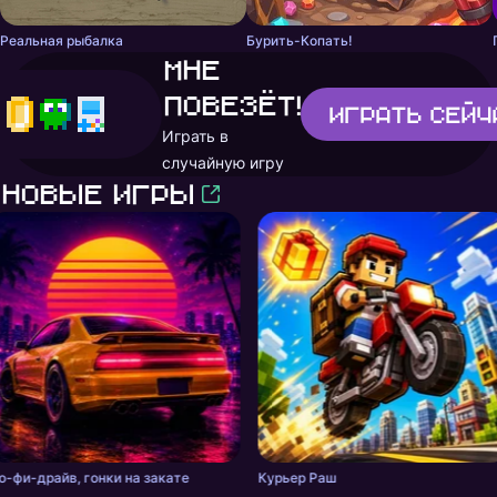
Реальная рыбалка
Бурить-Копать!
Мне
повезёт!
Играть
сейч
Играть в
случайную игру
Новые игры
о-фи-драйв, гонки на закате
Курьер Раш