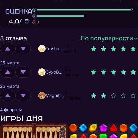
ОЦЕНКА
2
1
4,0
/ 5
0
3 отзыва
По популярности
26
Trashuser
марта
26 марта
26
CyxoB666
марта
26 марта
4
MagnificentMrFox
февраля
4 февраля
Игры дня