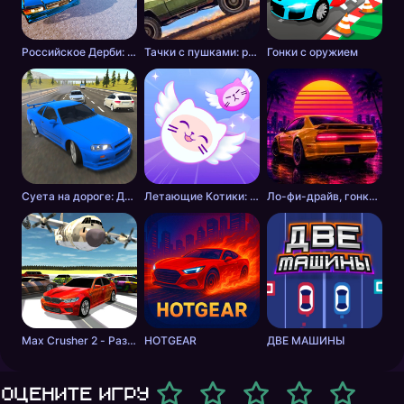
Российское Дерби: Столкновение
Тачки с пушками: разборки в пустошах
Гонки с оружием
Суета на дороге: Дикие шашки
Летающие Котики: Музыкальные Гонки!
Ло-фи-драйв, гонки на закате
Max Crusher 2 - Разрушения, Дрифт и Гонки!
HOTGEAR
ДВЕ МАШИНЫ
Оцените игру