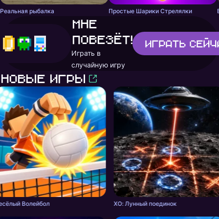
Реальная рыбалка
Простые Шарики Стрелялки
Мне
повезёт!
Играть
сейч
Играть в
случайную игру
Новые игры
есёлый Волейбол
ХО: Лунный поединок