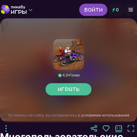
Войти
0
Игры от Пикабу
Выбор редакции
Шутер
Головоломки
Гонки
Все жанры
4,0
Гонки
Играть
Оставаясь на сайте, вы соглашаетесь
с условиями использования
Многопользовательские