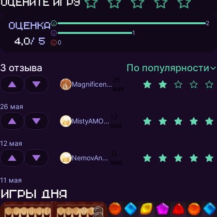
Оцените игру
ОЦЕНКА
2
1
4,0
/ 5
0
3 отзыва
По популярности
26
MagnificentMrFox
мая
26 мая
12
MistyAMOGUS
мая
12 мая
11
NemovAndrew
мая
11 мая
Игры дня