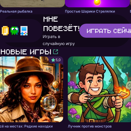
Реальная рыбалка
Простые Шарики Стрелялки
Мне
повезёт!
Играть
сейч
Играть в
случайную игру
Новые игры
5,0
сё на местах: Редкие находки
Лучник против монстров