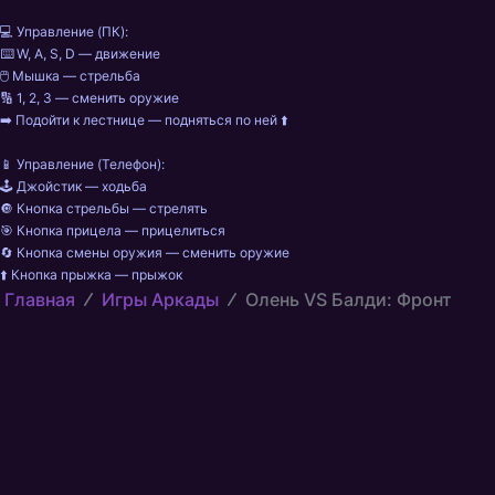
💻 Управление (ПК):

⌨️ W, A, S, D — движение

🖱️ Мышка — стрельба

🔢 1, 2, 3 — сменить оружие

➡️ Подойти к лестнице — подняться по ней ⬆️

📱 Управление (Телефон):

🕹️ Джойстик — ходьба

🔘 Кнопка стрельбы — стрелять

🎯 Кнопка прицела — прицелиться

🔄 Кнопка смены оружия — сменить оружие

⬆️ Кнопка прыжка — прыжок
Главная
Игры Аркады
Олень VS Балди: Фронт