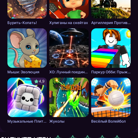
Бурить-Копать!
Хулиганы на скейтах
Артиллерия Против Танков
Мыши: Эволюция
ХО: Лунный поединок
Паркур Обби: Прыжок к Победе
4,9
Музыкальные Плитки: Ритм Пушистика
Жуколы
Весёлый Волейбол