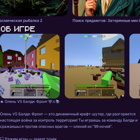
осмическая рыбалка 2
Поиск предметов: Затерянные мес
Об игре
🔥 Олень VS Балди: Фронт 🦌⚔️📚

Олень VS Балди: Фронт — это динамичный крафт-шутер, где разгорается 
настоящая война за контроль территории! Ты играешь за команду Балди и 
сражаешься против опасных врагов — оленей из “99 ночей”.

🏳️ Режим игры — захват точек
