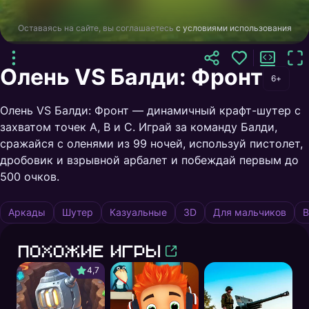
Оставаясь на сайте, вы соглашаетесь
с условиями использования
Олень VS Балди: Фронт
6+
Олень VS Балди: Фронт — динамичный крафт-шутер с
захватом точек A, B и C. Играй за команду Балди,
сражайся с оленями из 99 ночей, используй пистолет,
дробовик и взрывной арбалет и побеждай первым до
500 очков.
Аркады
Шутер
Казуальные
3D
Для мальчиков
В
Похожие игры
4,7