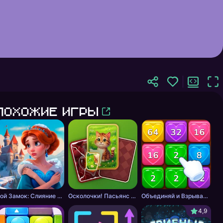
Похожие игры
Мой Замок: Слияние и История
Осколочки! Пасьянс Собери картинки
Объединяй и Взрывай + 2048
4,9