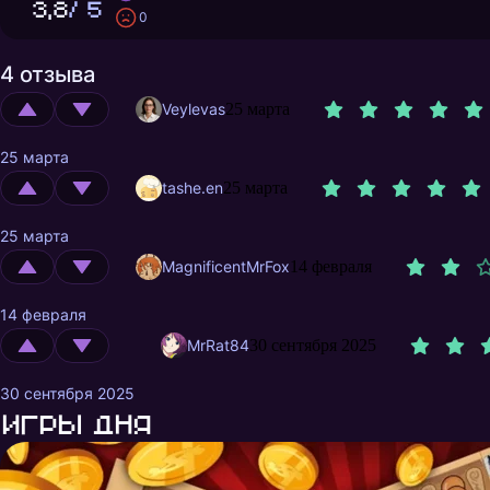
3,8
/ 5
0
4 отзыва
Veylevas
25 марта
25 марта
tashe.en
25 марта
25 марта
MagnificentMrFox
14 февраля
14 февраля
MrRat84
30 сентября 2025
30 сентября 2025
Игры дня