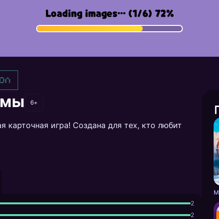
ол
емы
6+
я карточная игра! Создана для тех, кто любит
2
2