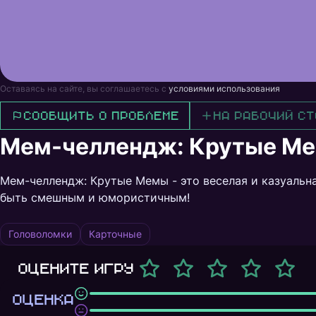
Оставаясь на сайте, вы соглашаетесь с
условиями использования
Сообщить о проблеме
На рабочий ст
Мем-челлендж: Крутые М
Мем-челлендж: Крутые Мемы - это веселая и казуальна
быть смешным и юмористичным!
Головоломки
Карточные
Оцените игру
ОЦЕНКА