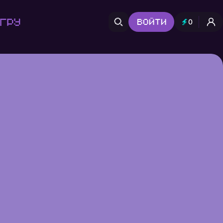
гру
Войти
0