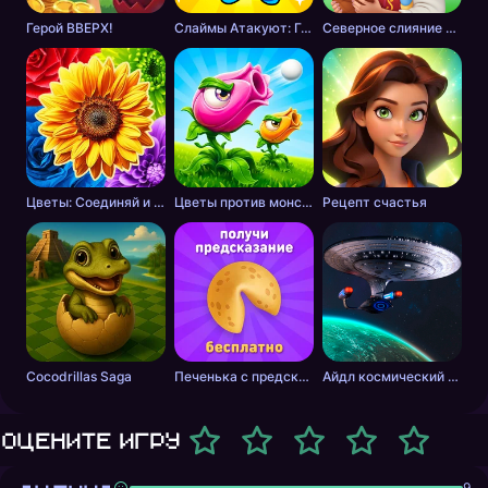
Герой ВВЕРХ!
Слаймы Атакуют: Головоломка!
Северное слияние - тайна леса
Цветы: Соединяй и Продавай Букеты!
Цветы против монстров
Рецепт счастья
Cocodrillas Saga
Печенька с предсказанием
Айдл космический добытчик
Оцените игру
9