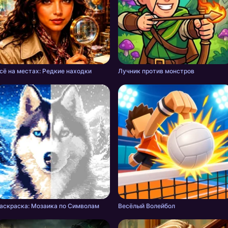
сё на местах: Редкие находки
Лучник против монстров
аскраска: Мозаика по Символам
Весёлый Волейбол