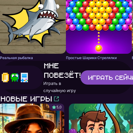
Реальная рыбалка
Простые Шарики Стрелялки
Мне
повезёт!
Играть
сейч
Играть в
случайную игру
Новые игры
5,0