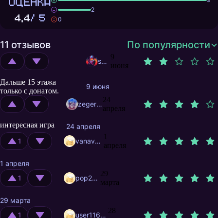
ОЦЕНКА
2
4,4
/ 5
0
11 отзывов
По популярности
9
smitt522
июня
Дальше 15 этажа
9 июня
только с донатом.
24
zegerved
апреля
интересная игра
24 апреля
1
1
vanavzhik
апреля
1 апреля
29
1
pop244
марта
29 марта
28
1
user11624374