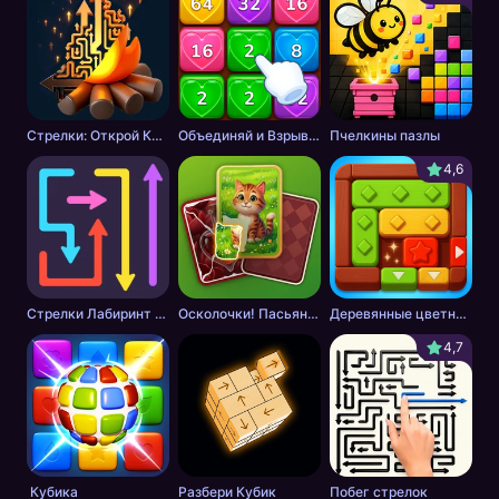
Стрелки: Открой Картинку
Объединяй и Взрывай + 2048
Пчелкины пазлы
4,6
Стрелки Лабиринт - Цветной путь
Осколочки! Пасьянс Собери картинки
Деревянные цветные блоки
4,7
Кубика
Разбери Кубик
Побег стрелок