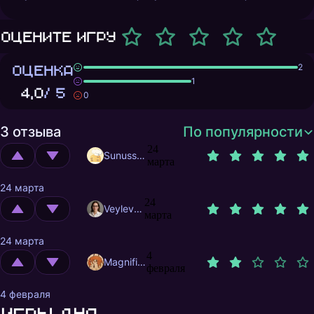
Оцените игру
ОЦЕНКА
2
1
4,0
/ 5
0
3 отзыва
По популярности
24
Sunusstex
марта
24 марта
24
Veylevas
марта
24 марта
4
MagnificentMrFox
февраля
4 февраля
Игры дня