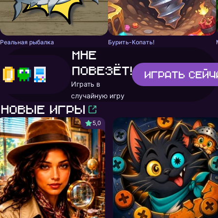
Реальная рыбалка
Бурить-Копать!
Мне
повезёт!
Играть
сейч
Играть в
случайную игру
Новые игры
5,0