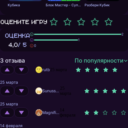
Кубика
Блок Мастер - Супер Пазл
Разбери Кубик
Оцените игру
ОЦЕНКА
2
1
4,0
/ 5
0
3 отзыва
По популярности
rutb
25 марта
25 марта
25
Sunusstex
марта
25 марта
14
MagnificentMrFox
февраля
14 февраля