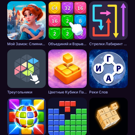
Мой Замок: Слияние и История
Объединяй и Взрывай + 2048
Стрелки Лабиринт - Цветной путь
Треугольники
Цветные Кубики Пазл
Реки Слов