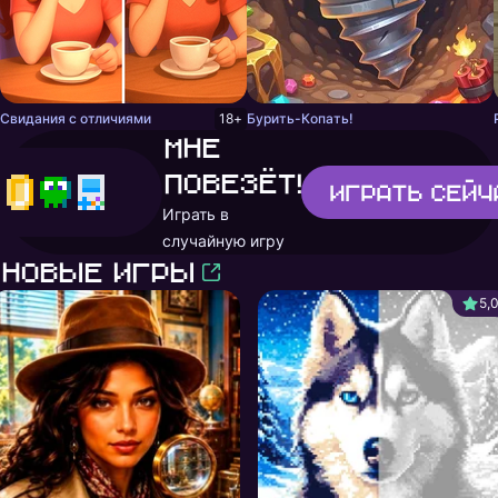
Свидания с отличиями
18+
Бурить-Копать!
Мне
повезёт!
Играть
сейч
Играть в
случайную игру
Новые игры
5,