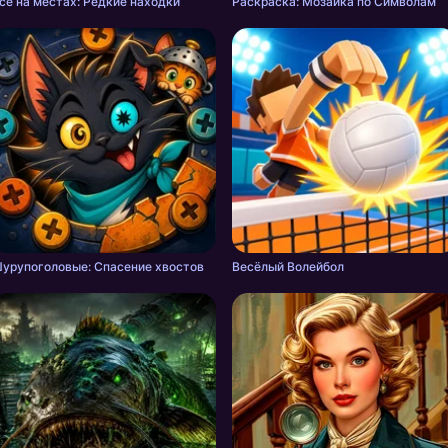
сё на местах: Редкие находки
Раскраска: Мозаика по Символам
урупоголовые: Спасение хвостов
Весёлый Волейбол