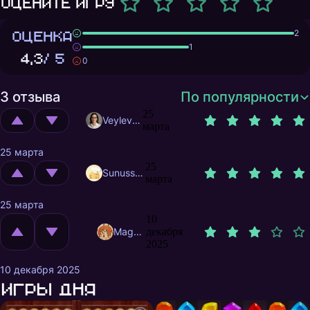
Оцените игру
ОЦЕНКА
2
1
4,3
/ 5
0
3 отзыва
По популярности
25
Veylevas
марта
25 марта
25
Sunusstex
марта
25 марта
10
MagnificentMrFox
декабря
2025
10 декабря 2025
Игры дня