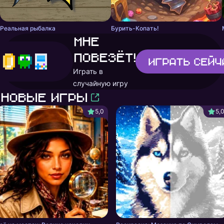
Реальная рыбалка
Бурить-Копать!
Мне
повезёт!
Играть
сейч
Играть в
случайную игру
Новые игры
5,0
5,