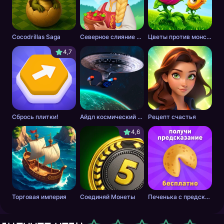
Cocodrillas Saga
Северное слияние - тайна леса
Цветы против монстров
4,7
Сбрось плитки!
Айдл космический добытчик
Рецепт счастья
4,6
Торговая империя
Соединяй Монеты
Печенька с предсказанием