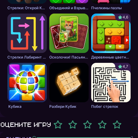
Стрелки: Открой Картинку
Объединяй и Взрывай + 2048
Пчелкины пазлы
4,6
Стрелки Лабиринт - Цветной путь
Осколочки! Пасьянс Собери картинки
Деревянные цветные блоки
4,7
Кубика
Разбери Кубик
Побег стрелок
Оцените игру
2