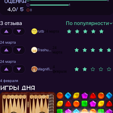
ОЦЕНКА
1
4,0
/ 5
0
3 отзыва
По популярности
rutb
24 марта
24 марта
24
Trashuser
марта
24 марта
4
MagnificentMrFox
февраля
4 февраля
Игры дня