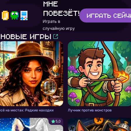
Мне
повезёт!
Играть
сейч
Играть в
случайную игру
Новые игры
Всё на местах: Редкие находки
Лучник против монстров
5,0