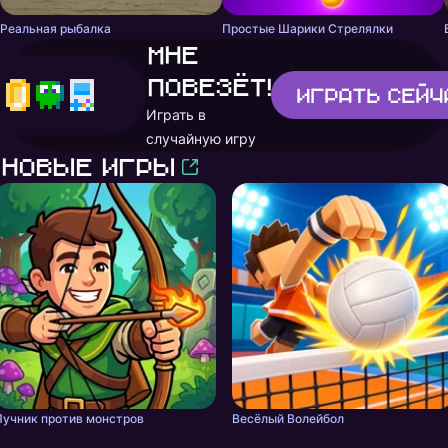
Реальная рыбалка
Простые Шарики Стрелялки
Мне
повезёт!
Играть
сейч
Играть в
случайную игру
Новые игры
Лучник против монстров
Весёлый Волейбол