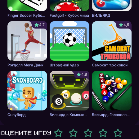
Finger Soccer Кубок мира
Footgolf - Кубок мира
БИЛЬЯРД
4,7
4,5
Рэгдолл Мега Данк
Штрафной удар
Самокат трюковой
4,8
Сноуборд
Бильярд с Компьютером
Бильярд. Головоломка.
Оцените игру