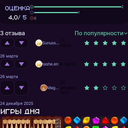
ОЦЕНКА
2
1
4,0
/ 5
0
3 отзыва
По популярности
26
Sunusstex
марта
26 марта
tashe.en
26 марта
26 марта
24
MagnificentMrFox
декабря
2025
24 декабря 2025
Игры дня