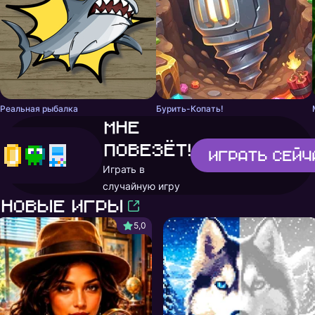
Реальная рыбалка
Бурить-Копать!
Мне
повезёт!
Играть
сейч
Играть в
случайную игру
Новые игры
5,0