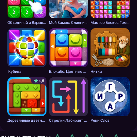
Объединяй и Взрывай + 2048
Мой Замок: Слияние и История
Мастер Блоков Гeм Пазл
Кубика
Блокибо: Цветные блоки
Нитки
4,6
Деревянные цветные блоки
Стрелки Лабиринт - Цветной путь
Реки Слов