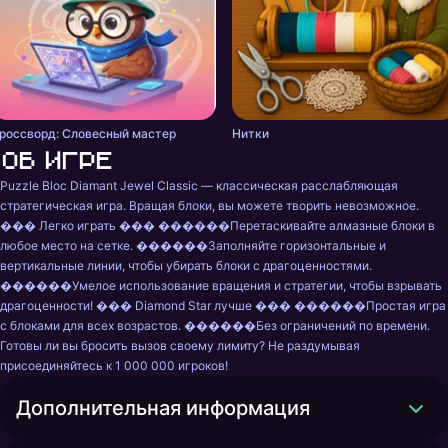
россворд: Словесный мастер
Нитки
Об игре
Puzzle Bloc Diamant Jewel Classic — классическая расслабляющая 
стратегическая игра. Вращая блоки, вы можете творить невозможное. 
��� Легко играть ��� ������Перетаскивайте алмазные блоки в 
любое место на сетке. ������Заполняйте горизонтальные и 
вертикальные линии, чтобы убирать блоки с драгоценностями. 
������Умелое использование вращения и стратегии, чтобы взрывать 
драгоценности! ��� Diamond Star лучше ��� ������Простая игра 
с блоками для всех возрастов. ������Без ограничений по времени. 
Готовы ли вы бросить вызов своему лимиту? Не раздумывая 
присоединяйтесь к 1 000 000 игроков!
Дополнительная информация