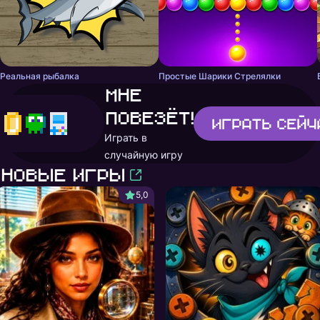
Реальная рыбалка
Простые Шарики Стрелялки
Мне
повезёт!
Играть
сейч
Играть в
случайную игру
Новые игры
5,0