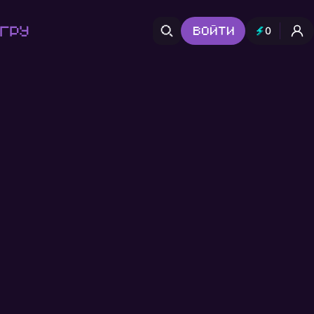
гру
Войти
0