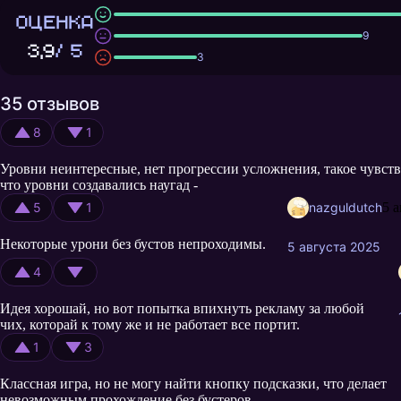
ОЦЕНКА
9
3,9
/ 5
3
35 отзывов
8
1
Уровни неинтересные, нет прогрессии усложнения, такое чувст
что уровни создавались наугад -
5
1
nazguldutch
5 
Некоторые урони без бустов непроходимы.
5 августа 2025
4
Идея хорошай, но вот попытка впихнуть рекламу за любой
чих, которай к тому же и не работает все портит.
1
3
Классная игра, но не могу найти кнопку подсказки, что делает
невозможным прохождение без бустеров