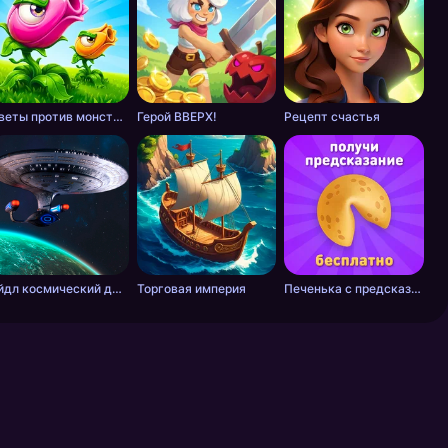
Цветы против монстров
Герой ВВЕРХ!
Рецепт счастья
Айдл космический добытчик
Торговая империя
Печенька с предсказанием