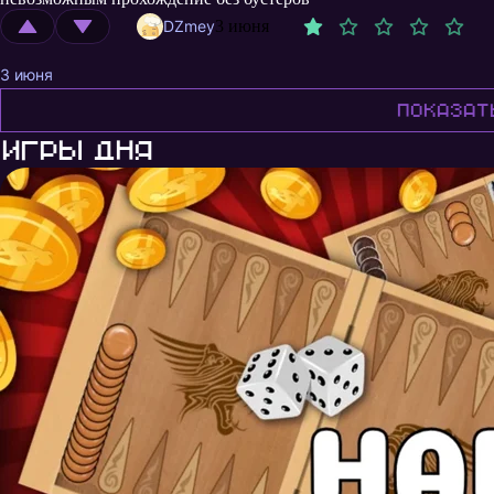
DZmey
3 июня
3 июня
Показат
Игры дня