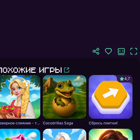
Похожие игры
4,7
слабляющая
Сортировка
Таймкиллер
Северное слияние - тайна леса
Cocodrillas Saga
Сбрось плитки!