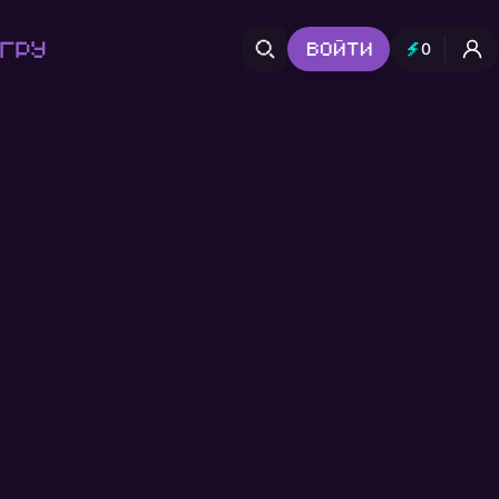
гру
Войти
0