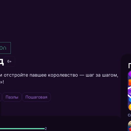
ол
д
6+
и отстройте павшее королевство — шаг за шагом,
»!
Пазлы
Пошаговая
С
2