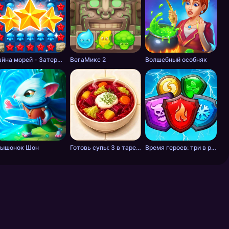
Тайна морей - Затерянные сокровища: Три в ряд
ВегаМикс 2
Волшебный особняк
ышонок Шон
Готовь супы: 3 в тарелку
Время героев: три в ряд RPG