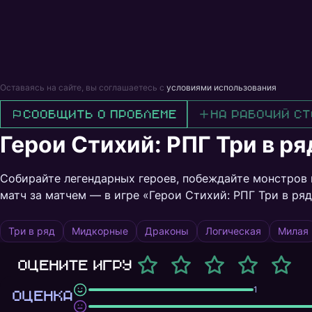
Оставаясь на сайте, вы соглашаетесь с
условиями использования
Сообщить о проблеме
На рабочий ст
Герои Стихий: РПГ Три в ря
Собирайте легендарных героев, побеждайте монстров 
матч за матчем — в игре «Герои Стихий: РПГ Три в ряд
Три в ряд
Мидкорные
Драконы
Логическая
Милая
Оцените игру
1
ОЦЕНКА