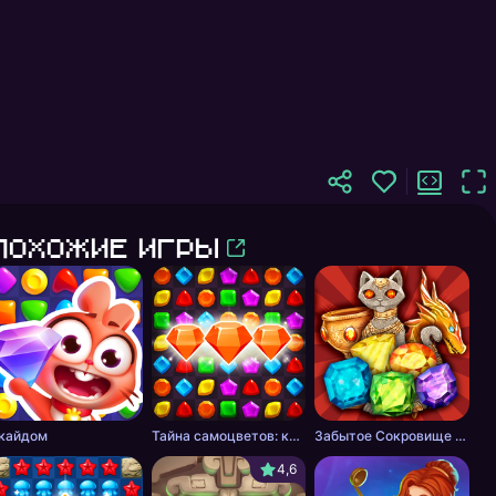
Похожие игры
кайдом
Тайна самоцветов: ключ сокровищ - три в ряд
Забытое Сокровище 2 - три в ряд
4,6