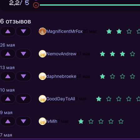
2,2
/ 5
6 отзывов
MagnificentMrFox
26 мая
26 мая
NemovAndrew
13 мая
13 мая
daphnebroeke
10 мая
10 мая
GoodDayToAll
9 мая
9 мая
IvMih
7 мая
7 мая