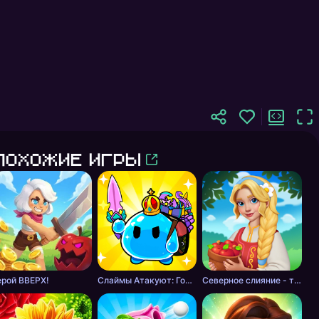
Похожие игры
ерой ВВЕРХ!
Слаймы Атакуют: Головоломка!
Северное слияние - тайна леса