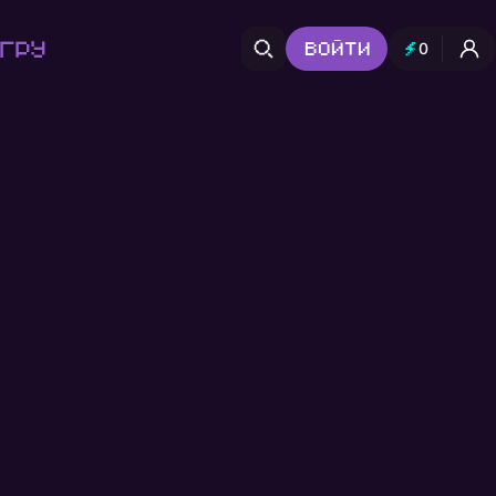
гру
Войти
0