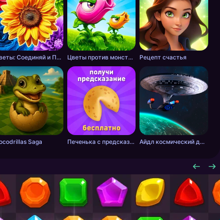
Цветы: Соединяй и Продавай Букеты!
Цветы против монстров
Рецепт счастья
ocodrillas Saga
Печенька с предсказанием
Айдл космический добытчик