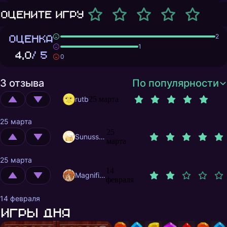
Оцените игру
ОЦЕНКА
2
1
4,0
/ 5
0
3 отзыва
По популярности
rutb
25 марта
25 марта
25
Sunusstex
марта
25 марта
14
MagnificentMrFox
февраля
14 февраля
Игры дня