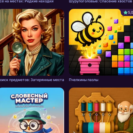
сё на местах: Редкие находки
Шурупоголовые: Спасение хвостов
5,
оиск предметов: Затерянные места
Пчелкины пазлы