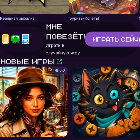
Реальная рыбалка
Бурить-Копать!
Мне
повезёт!
Играть
сейч
Играть в
случайную игру
Новые игры
5,0