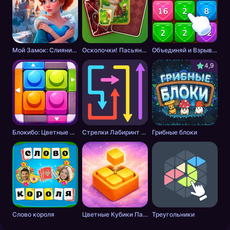
Мой Замок: Слияние и История
Осколочки! Пасьянс Собери картинки
Объединяй и Взрывай + 2048
4,9
Блокибо: Цветные блоки
Стрелки Лабиринт - Цветной путь
Грибные блоки
Слово короля
Цветные Кубики Пазл
Треугольники