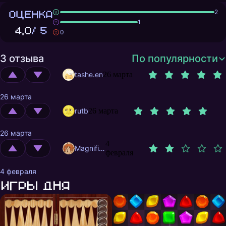
ОЦЕНКА
2
1
4,0
/ 5
0
3 отзыва
По популярности
tashe.en
26 марта
26 марта
rutb
26 марта
26 марта
4
MagnificentMrFox
февраля
4 февраля
Игры дня