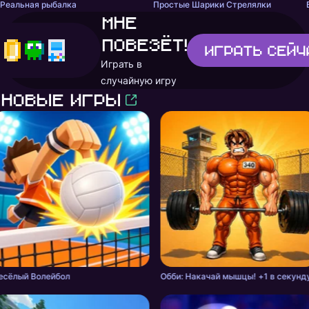
Реальная рыбалка
Простые Шарики Стрелялки
Мне
повезёт!
Играть
сейч
Играть в
случайную игру
Новые игры
есёлый Волейбол
Обби: Накачай мышцы! +1 в секунд