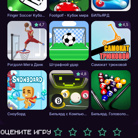
Finger Soccer Кубок мира
Footgolf - Кубок мира
БИЛЬЯРД
4,7
4,5
Рэгдолл Мега Данк
Штрафной удар
Самокат трюковой
4,8
Сноуборд
Бильярд с Компьютером
Бильярд. Головоломка.
Оцените игру