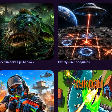
Космическая рыбалка 2
ХО: Лунный поединок