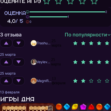
Оцените игру
ОЦЕНКА
2
1
4,0
/ 5
0
3 отзыва
По популярности
25
Trashuser
марта
25 марта
25
Veylevas
марта
25 марта
13
MagnificentMrFox
февраля
13 февраля
Игры дня