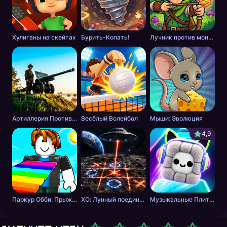
Хулиганы на скейтах
Бурить-Копать!
Лучник против монстров
Артиллерия Против Танков
Весёлый Волейбол
Мыши: Эволюция
4,9
Паркур Обби: Прыжок к Победе
ХО: Лунный поединок
Музыкальные Плитки: Ритм Пушистика