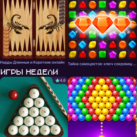
Нарды Длинные и Короткие онлайн
Тайна самоцветов: ключ сокровищ - три в ряд
Игры недели
4,6