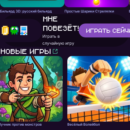
Бильярд 3D: русский бильярд
Простые Шарики Стрелялки
Мне
повезёт!
Играть
сейч
Играть в
случайную игру
Новые игры
Лучник против монстров
Весёлый Волейбол