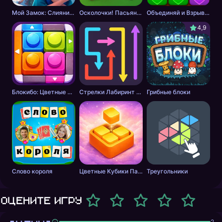
Мой Замок: Слияние и История
Осколочки! Пасьянс Собери картинки
Объединяй и Взрывай + 2048
4,9
Блокибо: Цветные блоки
Стрелки Лабиринт - Цветной путь
Грибные блоки
Слово короля
Цветные Кубики Пазл
Треугольники
Оцените игру
2