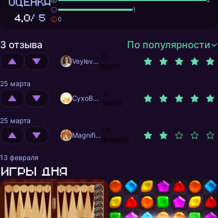
ОЦЕНКА
1
4,0
/ 5
0
3 отзыва
По популярности
25
Veylevas
марта
25 марта
25
CyxoB666
марта
25 марта
13
MagnificentMrFox
февраля
13 февраля
Игры дня