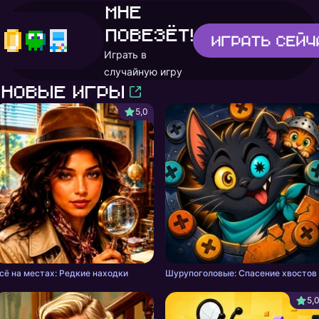
Мне
повезёт!
Играть
сейч
Играть в
случайную игру
Новые игры
5,0
сё на местах: Редкие находки
Шурупоголовые: Спасение хвостов
5,