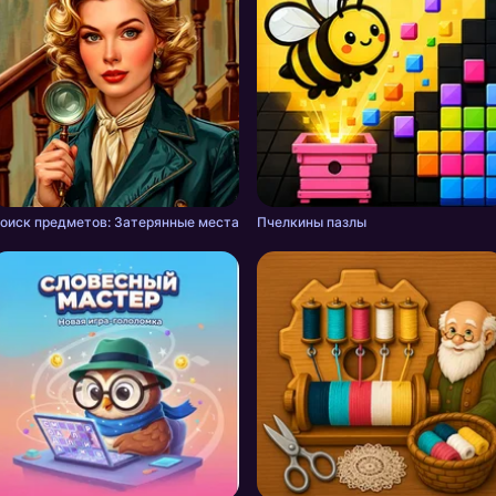
оиск предметов: Затерянные места
Пчелкины пазлы