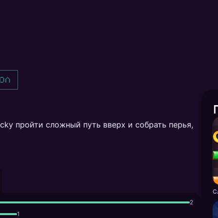
ол
ucky пройти сложный путь вверх и собрать перья,
С
2
1