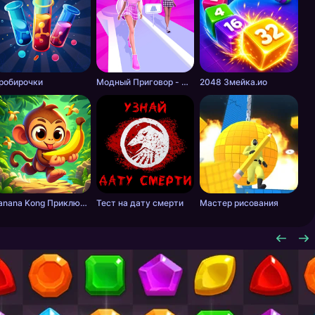
робирочки
Модный Приговор - Одевалки для Девочек
2048 Змейка.ио
Banana Kong Приключение
Тест на дату смерти
Мастер рисования