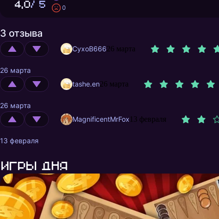
4,0
/ 5
0
3 отзыва
CyxoB666
26 марта
26 марта
tashe.en
26 марта
26 марта
MagnificentMrFox
13 февраля
13 февраля
Игры дня