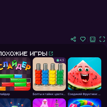
Похожие игры
4,5
лайдер
Болты и гайки: цветная сортировка
Соединяй Фруктики: Арбуз в 2048!