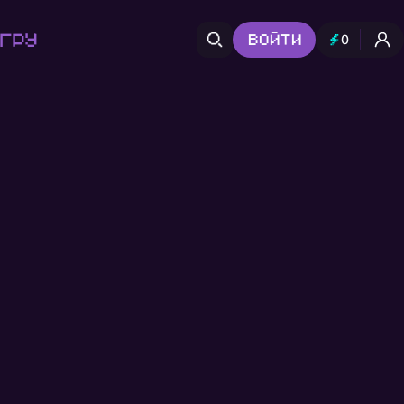
гру
Войти
0