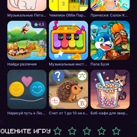
Музыкальные Питомцы! Милые Поющие Котики
Чемпион Обби Паркура
Прически: Салон Красоты
4,5
Найди различия
Музыкальные инструменты для детей
Папа Бузя
Нарисуй путь к Любви
Счет от 1 до 10 на китайском
Боб-кафе для зверей. Мастер бабл-чая.
Оцените игру