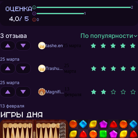
ОЦЕНКА
2
1
4,0
/ 5
0
3 отзыва
По популярности
tashe.en
25 марта
25 марта
25
Trashuser
марта
25 марта
13
MagnificentMrFox
февраля
13 февраля
Игры дня