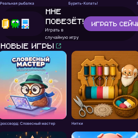
Реальная рыбалка
Бурить-Копать!
Мне
повезёт!
Играть
сейч
Играть в
случайную игру
Новые игры
Кроссворд: Словесный мастер
Нитки