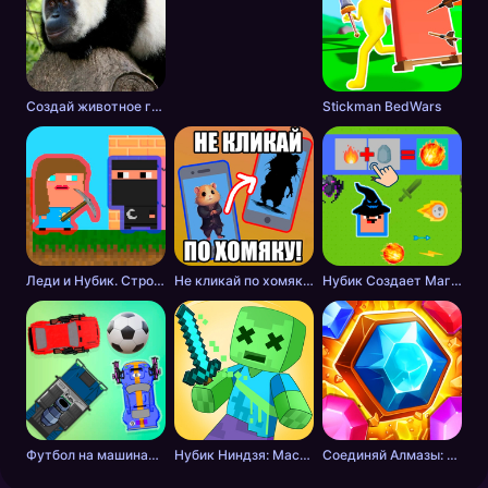
Создай животное головоломка
Stickman BedWars
Леди и Нубик. Строить и копать
Не кликай по хомяку!
Нубик Создает Магию
Футбол на машинах с оружием
Нубик Ниндзя: Мастер Меча
Соединяй Алмазы: Дойди до 10