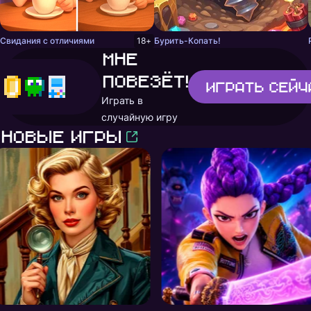
Свидания с отличиями
18+
Бурить-Копать!
Мне
повезёт!
Играть
сейч
Играть в
случайную игру
Новые игры