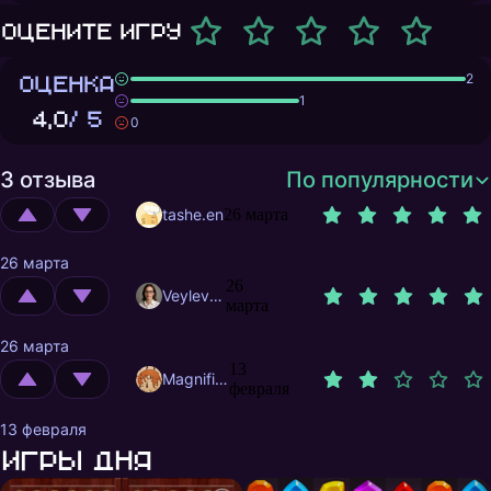
Оцените игру
ОЦЕНКА
2
1
4,0
/ 5
0
3 отзыва
По популярности
tashe.en
26 марта
26 марта
26
Veylevas
марта
26 марта
13
MagnificentMrFox
февраля
13 февраля
Игры дня