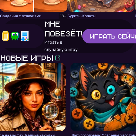
Свидания с отличиями
18+
Бурить-Копать!
Мне
повезёт!
Играть
сейч
Играть в
случайную игру
Новые игры
сё на местах: Редкие находки
Шурупоголовые: Спасение хвостов