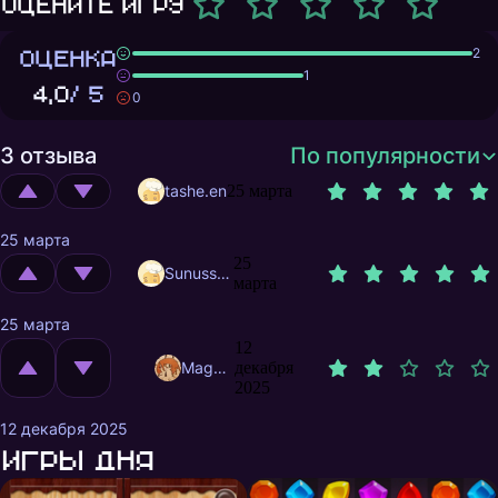
Оцените игру
ОЦЕНКА
2
1
4,0
/ 5
0
3 отзыва
По популярности
tashe.en
25 марта
25 марта
25
Sunusstex
марта
25 марта
12
MagnificentMrFox
декабря
2025
12 декабря 2025
Игры дня