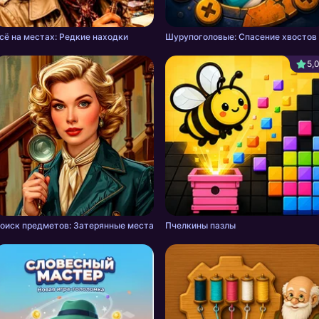
сё на местах: Редкие находки
Шурупоголовые: Спасение хвостов
5,
оиск предметов: Затерянные места
Пчелкины пазлы