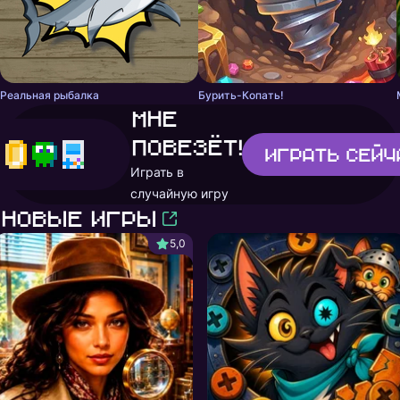
Реальная рыбалка
Бурить-Копать!
Мне
повезёт!
Играть
сейч
Играть в
случайную игру
Новые игры
5,0