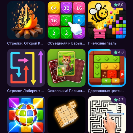
5,0
Стрелки: Открой Картинку
Объединяй и Взрывай + 2048
Пчелкины пазлы
4,6
Стрелки Лабиринт - Цветной путь
Осколочки! Пасьянс Собери картинки
Деревянные цветные блоки
4,7