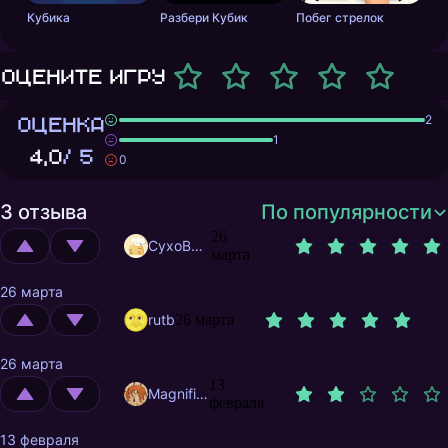
Кубика
Разбери Кубик
Побег стрелок
Оцените игру
ОЦЕНКА
2
1
4,0
/ 5
0
3 отзыва
По популярности
26
CyxoB666
марта
26 марта
rutb
26 марта
26 марта
13
MagnificentMrFox
февраля
13 февраля